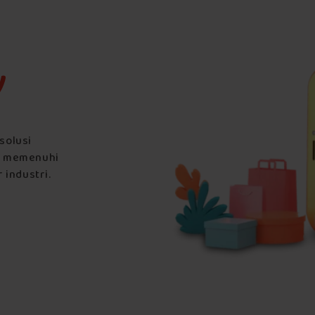
y
solusi
k memenuhi
 industri.