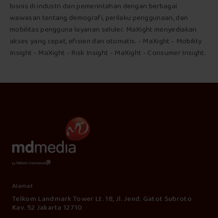
bisnis di industri dan pemerintahan dengan berbagai
wawasan tentang demografi, perilaku penggunaan, dan
mobilitas pengguna layanan seluler. MaXight menyediakan
akses yang cepat, efisien dan otomatis. - MaXight - Mobility
Insight - MaXight - Risk Insight - MaXight - Consumer Insight.
Alamat
Telkom Landmark Tower Lt. 18, Jl. Jend. Gatot Subroto
Kav. 52 Jakarta 12710