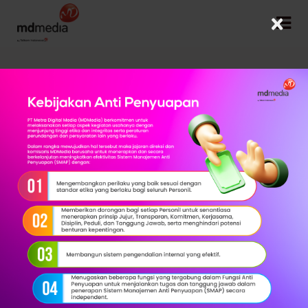
×
Kembali
Mobile Insight
Ikhtisar Produk
Mobile Insight Dashboard berasal dari olahan data
geolocation pengguna seluler untuk meningkatkan market
share dan loyalitas terhadap brand Anda. Dashboard ini juga
memungkinkan brand untuk melakukan marketing analysis,
competitive intelligence, monitoring sosial media, hingga
manajemen krisis.