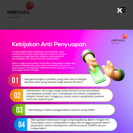
×
Kembali
Digital Campaign
Ikhtisar Produk
Layanan solusi produk melalui channel online Membantu
Klient Berdasarkan Performance Base .